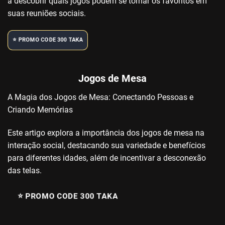
a descobrir quais jogos podem se tornar os favoritos em
suas reuniões sociais.
⭐️ PROMO CODE 300 TAKA
Jogos de Mesa
A Magia dos Jogos de Mesa: Conectando Pessoas e
Criando Memórias
Este artigo explora a importância dos jogos de mesa na
interação social, destacando sua variedade e benefícios
para diferentes idades, além de incentivar a desconexão
das telas.
⭐️ PROMO CODE 300 TAKA