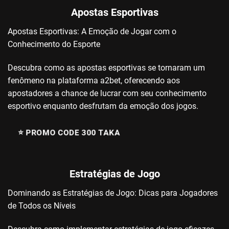
Apostas Esportivas
Apostas Esportivas: A Emoção de Jogar com o
Conhecimento do Esporte
Descubra como as apostas esportivas se tornaram um
fenômeno na plataforma a2bet, oferecendo aos
apostadores a chance de lucrar com seu conhecimento
esportivo enquanto desfrutam da emoção dos jogos.
⭐️ PROMO CODE 300 TAKA
Estratégias de Jogo
Dominando as Estratégias de Jogo: Dicas para Jogadores
de Todos os Níveis