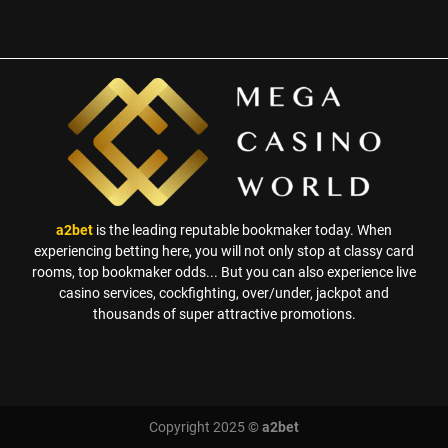
a2bet
is the leading reputable bookmaker today. When
experiencing betting here, you will not only stop at classy card
rooms, top bookmaker odds... But you can also experience live
casino services, cockfighting, over/under, jackpot and
thousands of super attractive promotions.
Copyright 2025 ©
a2bet